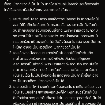
เด็ดๆ เข้าทุกงวด ก็เป็นไปได้ หากใครยังนึกไม่ออกว่าเลขเด็ดจากสิ่ง
ใกล้ตัวของเรามีอะไรบ้างเราจะมาแนะนำกันเลย
เลขวันเกิดในครอบครัว เลขเด็ดงวดนี้ออกอะไร หากยังนึกไม่
ออกให้นึกถึงวันเกิดคนในครอบครัวเพราะการนึกถึงวันเกิด
วันสำคัญของครอบครัวเป็นสิ่งที่ดี เพราะเราแสดงถึงความ
รัก ความใส่ใจ คนในครอบครัว การนำเลขวันเกิดของคนใน
ครอบครัวมาเป็นเลขเด็ด ไม่เป็นสิ่งผิดอะไร แต่อาจจะเป็นการ
ให้โชค อาจจะเป็นหวยเด็ดๆ เข้าทุกงวดก็เป็นได้
เลขเด็ดงวดนี้ออกอะไร หากยังนึกไม่ออกให้นึกถึงวันเกิด
คนในครอบครัวเพราะการนึกถึงวันเกิดวันสำคัญของ
ครอบครัวเป็นสิ่งที่ดี เพราะเราแสดงถึงความรัก ความใส่ใจ
คนในครอบครัว การนำเลขวันเกิดของคนในครอบครัวมา
เป็นเลขเด็ด ไม่เป็นสิ่งผิดอะไร แต่อาจจะเป็นการให้โชค อาจ
จะเป็นหวยเด็ดๆ เข้าทุกงวดก็เป็นได้
เลขเบอร์โทรศัพท์ เลขเด็ดงวดนี้ออกอะไร บางทีเลขเด็ดอาจจะ
เป็นเลขเบอร์โทรศัพท์ของเราเองก็ได้ เพราะเบอร์โทรก็เป็น
สิ่งใกล้ตัวมากๆ อย่าลืมที่เอาไปเล่นหวยอาจถูกรางวัลก็เป็นได้
หรือหวยเด็ดๆ เข้าทุกงวดอาจจะเป็นเบอร์ที่เราโทรออกอยู่เป็น