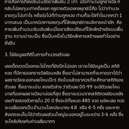
การคือการที่ลงเงินในอัตราเพิ่มขึ้น 2 เท่า เมื่อท่านไม่ถูกรางวัล ก็
กลับไปลงทุนเท่าครั้งแรก กฎตายตัวของกลยุทธ์นี้คือ ไม่ว่าท่านจะ
ขาดทุนไปเท่าไร ครั้งต่อไปที่ท่านถูกหวย ท่านก็จะได้กำไรมากกว่า 1
บาทเสมอ เป็นเทคนิคการลงทุนที่ใช้กลยุทธ์การบริหารหน้าตัก คือ
การเพิ่มจำนวนเงินเดิมพันเมื่อเราเสียเปรียบที่ใช้หลักอ้างอิงบนพื้น
ฐาน ความน่าจะเป็น ซึ่งเป็นหนึ่งในวิธีหลักการสร้างผลกำไรอย่าง
ยั่งยืน
3. ใช้ข้อมูลสถิติในการคำนวณตัวเลข
เลขเด็ดงวดนี้ออกอะไรใครที่ยังนึกไม่ออก เราจะใช้ข้อมูลเป็น สถิติ
หวย ที่มีการออกรางวัลย้อนหลัง ซึ่งเราไม่สามารถที่จะคาดเดาได้ว่า
ผลรางวัลจะออกเลขไหนเป๊ะๆ ดังนั้นแล้วเราควรที่จะศึกษาสถิติของ
ตัวเลข ซึ่งเราจะเน้น สองตัวล่าง ว่าตัวเลข 00-99 จะมีตัวเลขไหน
บางที่ออกผลรางวัลมาบ่อยที่สุด ซึ่งเราจะรวมจากสถิติหวยย้อนหลัง
เลขท้ายสองตัวภายใน 20 ปี ซึ่งจะมีทั้งหมด 480 งวด แต่ละเลข ควร
จะเฉลี่ยออกเป็นจำนวนโดยประมาณ 4.8 หรือ 4-5 ครั้ง และหาก
สังเกตจะเห็นได้ว่าตัวเลขส่วนใหญ่จะออกอยู่ในระหว่าง 3-6 ครั้ง ซึ่ง
จะใกล้เคียงกับค่าเฉลี่ยมากๆ