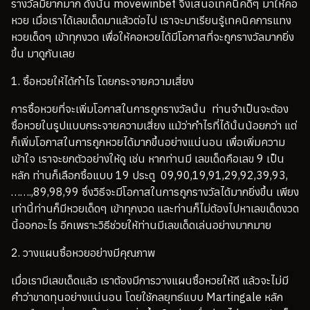
รางวัลมียากมาก ดังนั้น movewinbet จึงเสนอเทคนิคดีๆ มาให้คอ
หวย เมื่อเราได้เลขเด็ดมาแล้วต่อไป เราจะมาเรียนรู้เทคนิคการแทง
หวยเด็ดๆ เข้าทุกงวด เพื่อให้คอหวยได้มีโอกาสที่จะถูกรางวัลมากยิ่ง
ขึ้น มาดูกันเลย
1. ซื้อหวยให้ได้กำไร โดยกระจายความเสี่ยง
การซื้อหวยที่จะเพิ่มโอกาสในการถูกรางวัลนั้น ท่านจำเป็นจะต้อง
ซื้อหวยในรูปแบบกระจายความเสี่ยง แม้ว่ากำไรที่ได้นั้นน้อยกว่า แต่
ก็เพิ่มโอกาสในการถูกหวยได้มากขึ้นอย่างแน่นอน เพื่อเพิ่มความ
เข้าใจ เราจะยกตัวอย่างให้ดู เช่น หากท่านมี เลขเด็ดคือเลข 9 เป็น
หลัก ท่านก็เลือกซื้อแบบ 19 ประตู 09,90,19,91,29,92,39,93,
…….,89,98,99 ซึ่งวิธีจะมีโอกาสในการถูกรางวัลได้มากยิ่งขึ้น เพียง
เท่านี้ท่านก็มีหวยเด็ดๆ เข้าทุกงวด และท่านก็ไม่ต้องไปหาเลขเด็ดงวด
นี้ออกอะไร อีกเพราะวิธีช่วยให้ท่านมีเลขเด็ดเล่นอย่างมากมาย
2. วางแผนซื้อหวยอย่างมีคุณภาพ
เมื่อเรามีเลขเด็ดแล้ว เราต้องมีการวางแผนซื้อหวยให้ดี แล้วจะไม่มี
คำว่าขาดทุนอย่างแน่นอน โดยใช้กลยุทธ์แบบ Martingale หลัก